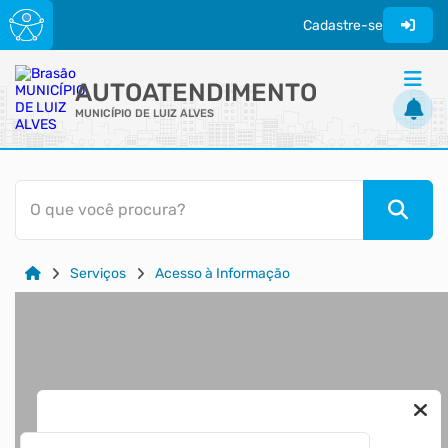
Cadastre-se
AUTOATENDIMENTO
MUNICÍPIO DE LUIZ ALVES
ACESSO RÁPIDO
O que você procura?
Acessibilidade
Cidadão
Serviços
Acesso à Informação
Transparência