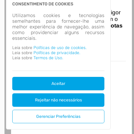
Nota Nacional
CONSENTIMENTO DE COOKIES
I
niciando em
01/01/2026
entra em vigor
Utilizamos cookies e tecnologias
a obrigatoriedade de integração com o
semelhantes para fornecer-lhe uma
Ambiente de Dados Nacional das
Notas
melhor experiência de navegação, assim
de Serviço Eletrônicas
com isso
como providenciar alguns recursos
essenciais.
entraram em vigor
novas regras,
acesse o link abaixo e saiba mais.
Leia sobre
Políticas de uso de cookies.
Autoatendimento - MUNICÍPIO DE LUIZ
Leia sobre
Políticas de privacidade.
ALVES
Leia sobre
Termos de Uso.
Aceitar
Rejeitar não necessários
Gerenciar Preferências