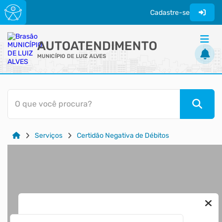
Cadastre-se
AUTOATENDIMENTO
MUNICÍPIO DE LUIZ ALVES
ACESSO RÁPIDO
O que você procura?
Acessibilidade
Cidadão
Serviços
Certidão Negativa de Débitos
Transparência