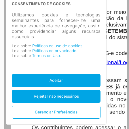
Nota Nacional
CONSENTIMENTO DE COOKIES
A Prefeitura de Luiz Alves, por mei
Utilizamos cookies e tecnologias
Arrecadação, informa que a emissão da No
semelhantes para fornecer-lhe uma
(NFS-e) passará a ser realizada exclusiva
melhor experiência de navegação, assim
NFS-E A PARTIR DO DIA 1º DE SETEMB
como providenciar alguns recursos
essenciais.
processo de padronização nacional do sist
serviços.
Leia sobre
Políticas de uso de cookies.
Leia sobre
Políticas de privacidade.
O acesso ao Portal Nacional da NFS-e pode se
Leia sobre
Termos de Uso.
https://www.nfse.gov.br/EmissorNacional/L
Para que os contribuintes possam s
Aceitar
AMBIENTE RESTRITO DE TESTES já es
realizar testes de emissão, cancelamento e 
Rejeitar não necessários
uma transição mais segura para o novo 
destacar que as notas fiscais emitidas no
POSSUEM VALIDADE FISCAL
, sendo 
Gerenciar Preferências
treinamento e homologação.
Os contribuintes podem acessar o amb