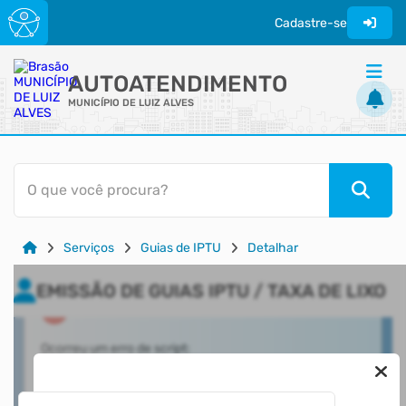
Cadastre-se
AUTOATENDIMENTO
MUNICÍPIO DE LUIZ ALVES
ACESSO RÁPIDO
O que você procura?
Acessibilidade
Cidadão
Serviços
Guias de IPTU
Detalhar
Transparência
EMISSÃO DE GUIAS IPTU / TAXA DE LIXO