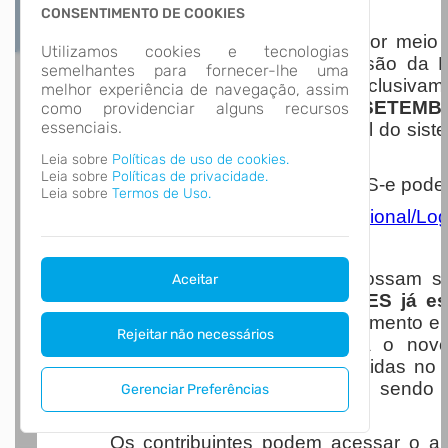
Nota Nacional
CONSENTIMENTO DE COOKIES
A Prefeitura de Luiz Alves, por mei
Utilizamos cookies e tecnologias
Arrecadação, informa que a emissão da No
semelhantes para fornecer-lhe uma
(NFS-e) passará a ser realizada exclusiva
melhor experiência de navegação, assim
NFS-E A PARTIR DO DIA 1º DE SETEMB
como providenciar alguns recursos
essenciais.
processo de padronização nacional do sist
serviços.
Leia sobre
Políticas de uso de cookies.
Leia sobre
Políticas de privacidade.
O acesso ao Portal Nacional da NFS-e pode se
Leia sobre
Termos de Uso.
https://www.nfse.gov.br/EmissorNacional/L
Para que os contribuintes possam s
Aceitar
AMBIENTE RESTRITO DE TESTES já es
realizar testes de emissão, cancelamento e 
Rejeitar não necessários
uma transição mais segura para o novo 
destacar que as notas fiscais emitidas no
POSSUEM VALIDADE FISCAL
, sendo 
Gerenciar Preferências
treinamento e homologação.
Os contribuintes podem acessar o amb