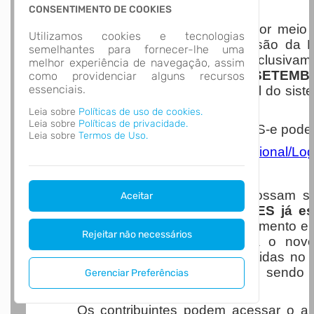
Nota Nacional
CONSENTIMENTO DE COOKIES
A Prefeitura de Luiz Alves, por mei
Utilizamos cookies e tecnologias
Arrecadação, informa que a emissão da No
semelhantes para fornecer-lhe uma
(NFS-e) passará a ser realizada exclusiva
melhor experiência de navegação, assim
NFS-E A PARTIR DO DIA 1º DE SETEMB
como providenciar alguns recursos
essenciais.
processo de padronização nacional do sist
serviços.
Leia sobre
Políticas de uso de cookies.
Leia sobre
Políticas de privacidade.
O acesso ao Portal Nacional da NFS-e pode se
Leia sobre
Termos de Uso.
https://www.nfse.gov.br/EmissorNacional/L
Para que os contribuintes possam s
Aceitar
AMBIENTE RESTRITO DE TESTES já es
realizar testes de emissão, cancelamento e 
Rejeitar não necessários
uma transição mais segura para o novo 
destacar que as notas fiscais emitidas no
POSSUEM VALIDADE FISCAL
, sendo 
Gerenciar Preferências
treinamento e homologação.
Os contribuintes podem acessar o amb