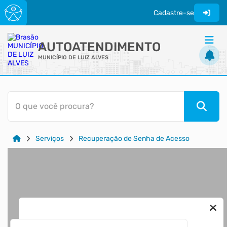
Cadastre-se
AUTOATENDIMENTO
MUNICÍPIO DE LUIZ ALVES
ACESSO RÁPIDO
O que você procura?
Acessibilidade
Cidadão
Serviços
Recuperação de Senha de Acesso
Transparência