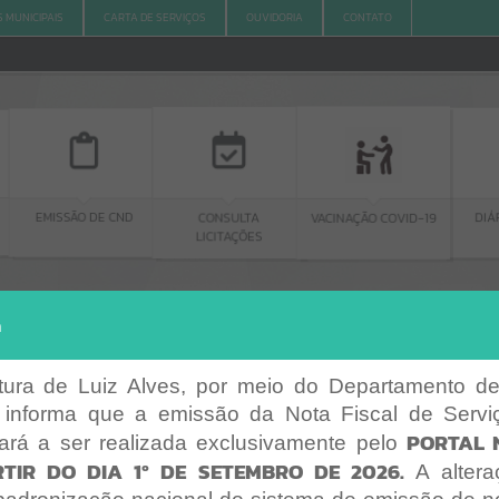
S MUNICIPAIS
CARTA DE SERVIÇOS
OUVIDORIA
CONTATO
DE CND
CONSULTA
DIÁRIO OFICIAL
VACINAÇÃO COVID-19
LICITAÇÕES
ACESSO À INFORMAÇÃO
a
AGENDAS
ACESSO À INFORMAÇÃO
A
A
-
A
+
AGENDAS
itura de Luiz Alves, por meio do Departamento de
 informa que a emissão da Nota Fiscal de Serviç
Por favor, aguarde...
PORTAL 
ará a ser realizada exclusivamente pelo
Erro
TIR DO DIA 1º DE SETEMBRO DE 2026.
A altera
SISTEMA