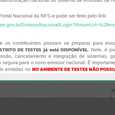
adronização nacional do sistema de emissão de no
Gerenciamento do Sistema
CÓDIGO DA MENSAGEM:
EST-000040
Ocorreu um erro de script:
ortal Nacional da NFS-e pode ser feito pelo link:
Uncaught SyntaxError: Unexpected token '('
https://luizalves.atende.net/cidadao/acesso-
fse.gov.br/EmissorNacional/Login?ReturnUrl=%2fem
informacao/static/bundle/wpo_index_2_base_l2_portal_editores_sy
nc_0eb1e935c3fd81f0926cc9b435b83cf1.js?v=1c4f0a92:47
Verificar Mais Detalhes
e os contribuintes possam se preparar para es
OK
STRITO DE TESTES já está DISPONÍVEL
. Nele, é po
issão, cancelamento e integração de sistemas, g
s segura para o novo emissor nacional. É important
NO AMBIENTE DE TESTES NÃO POSS
ais emitidas no
o utilizadas apenas para fins de treinamento e homo
ribuintes podem acessar o ambiente restrito de te
S
roducaorestrita.nfse.gov.br/EmissorNacional/Acesso/
oAcesso