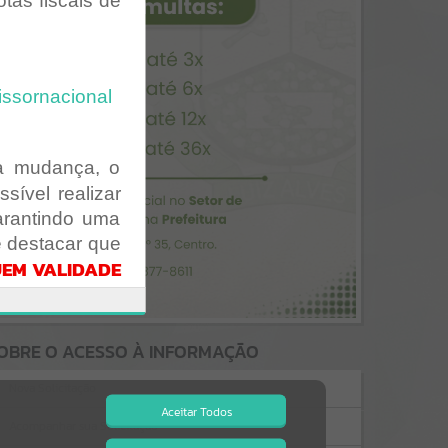
tas fiscais de
issornacional
sa mudança, o
ssível realizar
arantindo uma
e destacar que
UEM VALIDADE
logação.
stes pelo link
OBRE O ACESSO À INFORMAÇÃO
Nova Solicitação
Identificacao?
Aceitar Todos
Acompanhar sua Solicitação