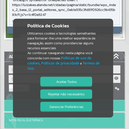
Uncaught SyntaxError: Unexpected token '('
https://luizalves.atende.net/cidadao/pagina/static/bundle/wpo_inde
Resultados para
""
x_2_base_l2_portal_editores_sync_0eb1e935c3fd81f0926cc9b435b
83cf1.js?v=1c4f0a92:47
Verificar Mais Detalhes
Portais
Política de Cookies
OK
Por favor, aguarde...
Utilizamos cookies e tecnologias semelhantes
para fornecer-lhe uma melhor experiência de
navegação, assim como providenciar alguns
NOTÍCIAS
recursos essenciais.
Ao continuar navegando nesta página você
AUTOATENDIMENTO
concorda com nossas
Políticas de uso de
Por favor, aguarde...
cookies
,
Políticas de privacidade
e
Termos de
Uso
.
SUBPORTAIS
Aceitar Todos
Entrar
Por favor, aguarde...
Rejeitar não necessários
Cadastre-se
|
Recuperar Senha
Isto significa que diversos recursos
providenciados poderão não estar
ACESSAR SEM LOGIN
disponíveis.
Gerenciar Preferências
SERVIÇOS
Por favor, aguarde...
NOTA FISCAL ELETRÔNICA