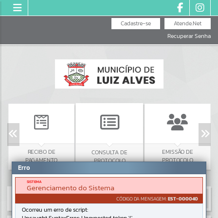
Cadastre-se
Atende.Net
Recuperar Senha
RECIBO DE
EMISSÃO DE
CONSULTA DE
PAGAMENTO
PROTOCOLO
PROTOCOLO
Erro
SISTEMA
Gerenciamento do Sistema
CÓDIGO DA MENSAGEM:
EST-000040
Ocorreu um erro de script: