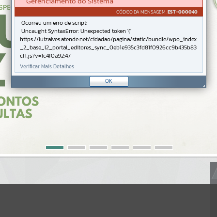
Gerenciamento do Sistema
CÓDIGO DA MENSAGEM:
EST-000040
Ocorreu um erro de script:
Uncaught SyntaxError: Unexpected token '('
https://luizalves.atende.net/cidadao/pagina/static/bundle/wpo_index
_2_base_l2_portal_editores_sync_0eb1e935c3fd81f0926cc9b435b83
cf1.js?v=1c4f0a92:47
Verificar Mais Detalhes
OK