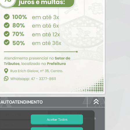
AUTOATENDIMENTO
Estão disponíveis no
autoatendimento
88
serviços
Aceitar Todos
dos quais...