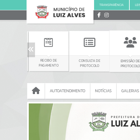
MUNICÍPIO
GOVERNO
TRANSPARÊNCIA
LEI
RECIBO DE
CONSULTA DE
EMISSÃO DE
EMISSÃO 
PAGAMENTO
PROTOCOLO
PROTOCOLO
AUTOATENDIMENTO
NOTÍCIAS
GALERIAS
AUTOATENDIMENTO
NOTÍCIAS
GALERIAS
Portais
NOTÍCIAS
SERVIÇOS
PÁGINAS