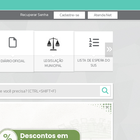
Recuperar Senha
Cadastre-se
Atende.Net
FALA BR -
CARTA D
LISTA DE ESPERA DO
LEGISLAÇÃO
OUVIDORIA
SUS
MUNICIPAL