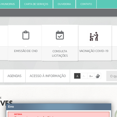
S MUNICIPAIS
CARTA DE SERVIÇOS
OUVIDORIA
CONTATO
DE CND
CONSULTA
DIÁRIO OFICIAL
VACINAÇÃO COVID-19
LICITAÇÕES
AGENDAS
ACESSO À INFORMAÇÃO
A
A
-
A
+
AGENDAS
ACESSO À INFORMAÇÃO
Por favor, aguarde...
Erro
SISTEMA