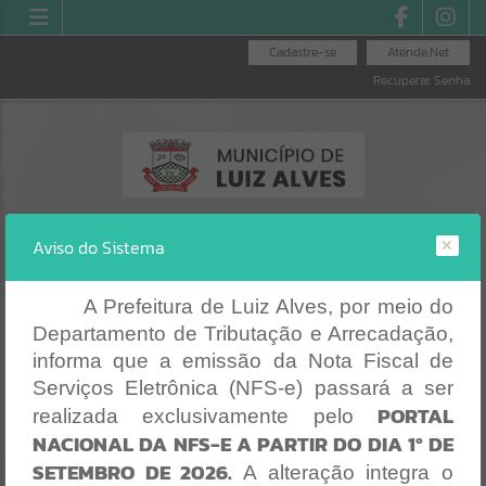
Cadastre-se
Atende.Net
Recuperar Senha
Aviso do Sistema
A Prefeitura de Luiz Alves, por meio do
Departamento de Tributação e Arrecadação,
RECIBO DE
EMI
CONSULTA DE
EMISSÃO DE
PAGAMENTO
PROTOCOLO
PROTOCOLO
informa que a emissão da Nota Fiscal de
Erro
Serviços Eletrônica (NFS-e) passará a ser
SISTEMA
PORTAL
realizada exclusivamente pelo
Gerenciamento do Sistema
NACIONAL DA NFS-E A PARTIR DO DIA 1º DE
CÓDIGO DA MENSAGEM:
EST-000040
SETEMBRO DE 2026.
Ocorreu um erro de script:
A alteração integra o