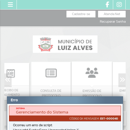
Cadastre-se
Atende.Net
Recuperar Senha
CIBO DE
EMISSÃO DE
CONSULTA DE
EMISSÃO DE
AMENTO
PROTOCOLO
PROTOCOLO
Erro
SISTEMA
Gerenciamento do Sistema
CÓDIGO DA MENSAGEM:
EST-000040
Ocorreu um erro de script: