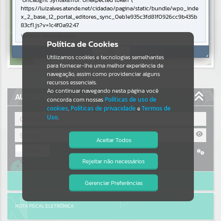
Uncaught SyntaxError: Unexpected token '('
https://luizalves.atende.net/cidadao/pagina/static/bundle/wpo_inde
Resultados para
""
x_2_base_l2_portal_editores_sync_0eb1e935c3fd81f0926cc9b435b
83cf1.js?v=1c4f0a92:47
Verificar Mais Detalhes
Portais
Política de Cookies
OK
Por favor, aguarde...
Utilizamos cookies e tecnologias semelhantes
para fornecer-lhe uma melhor experiência de
navegação, assim como providenciar alguns
NOTÍCIAS
recursos essenciais.
Ao continuar navegando nesta página você
AUTOATENDIMENTO
concorda com nossas
Políticas de uso de
Por favor, aguarde...
cookies
,
Políticas de privacidade
e
Termos de
Uso
.
SUBPORTAIS
Aceitar Todos
Entrar
Por favor, aguarde...
Rejeitar não necessários
Cadastre-se
|
Recuperar Senha
Isto significa que diversos recursos
providenciados poderão não estar
ACESSAR SEM LOGIN
disponíveis.
Gerenciar Preferências
SERVIÇOS
Por favor, aguarde...
NOTA FISCAL ELETRÔNICA