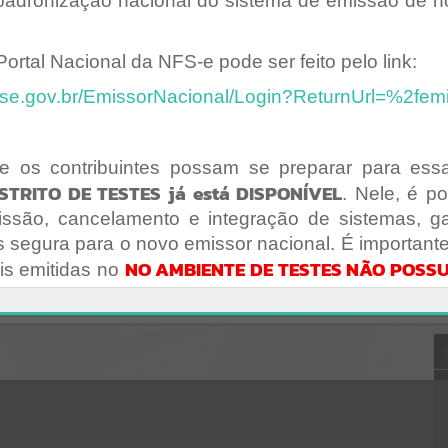
adronização nacional do sistema de emissão de no
Gerenciamento do Sistema
CÓDIGO DA MENSAGEM:
EST-000040
Ocorreu um erro de script:
ortal Nacional da NFS-e pode ser feito pelo link:
Uncaught SyntaxError: Unexpected token '('
https://luizalves.atende.net/cidadao/pagina/static/bundle/wpo_index
fse.gov.br/EmissorNacional/Login?ReturnUrl=%2fem
_2_base_l2_portal_editores_sync_0eb1e935c3fd81f0926cc9b435b83
cf1.js?v=1c4f0a92:47
Verificar Mais Detalhes
e os contribuintes possam se preparar para es
OK
STRITO DE TESTES já está DISPONÍVEL
. Nele, é po
issão, cancelamento e integração de sistemas, g
s segura para o novo emissor nacional. É important
NO AMBIENTE DE TESTES NÃO POSS
ais emitidas no
o utilizadas apenas para fins de treinamento e homo
ribuintes podem acessar o ambiente restrito de te
roducaorestrita.nfse.gov.br/EmissorNacional/Acesso/
oAcesso