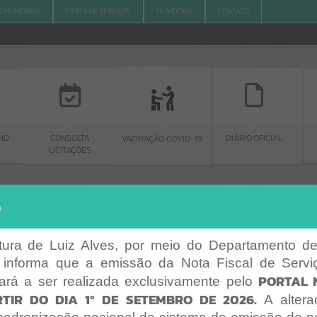
S MUNICIPAIS
CARTA DE SERVIÇOS
OUVIDORIA
CONTATO
ND
CONSULTA
DIÁRIO OFICIAL
VACINAÇÃO COVID-19
LICITAÇÕES
a
AGENDAS
ACESSO À INFORMAÇÃO
A
A
-
A
+
AGENDAS
ACESSO À INFORMAÇÃO
itura de Luiz Alves, por meio do Departamento de
 informa que a emissão da Nota Fiscal de Serviç
Por favor, aguarde...
PORTAL 
ará a ser realizada exclusivamente pelo
Erro
TIR DO DIA 1º DE SETEMBRO DE 2026.
A altera
SISTEMA