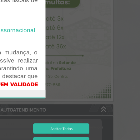
tas fiscais de
issornacional
sa mudança, o
ssível realizar
arantindo uma
e destacar que
UEM VALIDADE
logação.
stes pelo link
AUTOATENDIMENTO
Identificacao?
Estão disponíveis no
autoatendimento
88
serviços
Aceitar Todos
dos quais...