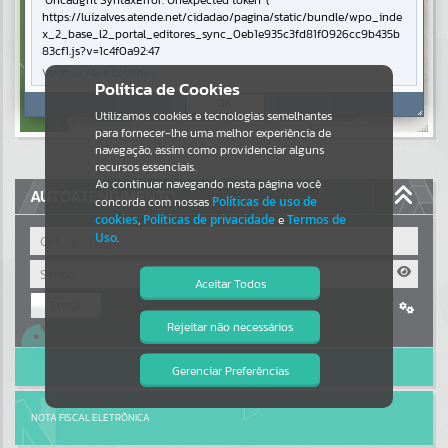
Uncaught SyntaxError: Unexpected token '('
https://luizalves.atende.net/cidadao/pagina/static/bundle/wpo_inde
Resultados para
""
x_2_base_l2_portal_editores_sync_0eb1e935c3fd81f0926cc9b435b
83cf1.js?v=1c4f0a92:47
Verificar Mais Detalhes
Portais
Política de Cookies
OK
Por favor, aguarde...
Utilizamos cookies e tecnologias semelhantes
para fornecer-lhe uma melhor experiência de
navegação, assim como providenciar alguns
NOTÍCIAS
recursos essenciais.
Ao continuar navegando nesta página você
AUTOATENDIMENTO
concorda com nossas
Políticas de uso de
Por favor, aguarde...
cookies
,
Políticas de privacidade
e
Termos de
Uso
.
SUBPORTAIS
Aceitar Todos
Entrar
Por favor, aguarde...
Rejeitar não necessários
Cadastre-se
|
Recuperar Senha
Isto significa que diversos recursos
providenciados poderão não estar
ACESSAR SEM LOGIN
disponíveis.
Gerenciar Preferências
SERVIÇOS
Por favor, aguarde...
NOTA FISCAL ELETRÔNICA