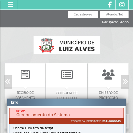
Cadastre-se
Atende.Net
Recuperar Senha
RECIBO DE
EMISSÃO DE
CONSULTA DE
PAGAMENTO
PROTOCOLO
PROTOCOLO
Erro
SISTEMA
Gerenciamento do Sistema
CÓDIGO DA MENSAGEM:
EST-000040
Ocorreu um erro de script: