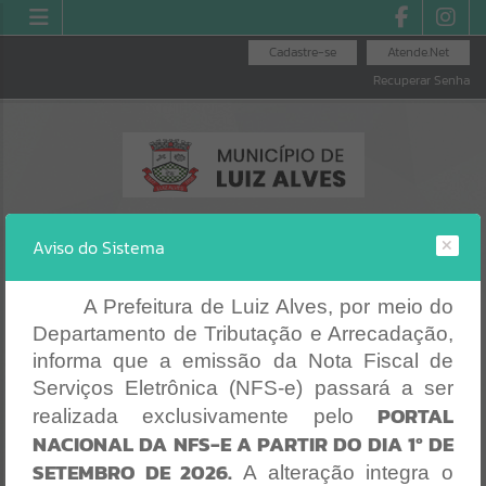
Cadastre-se
Atende.Net
Recuperar Senha
Aviso do Sistema
A Prefeitura de Luiz Alves, por meio do
Departamento de Tributação e Arrecadação,
RECIBO DE
E
CONSULTA DE
EMISSÃO DE
PAGAMENTO
PROTOCOLO
PROTOCOLO
informa que a emissão da Nota Fiscal de
Erro
Serviços Eletrônica (NFS-e) passará a ser
SISTEMA
PORTAL
realizada exclusivamente pelo
Gerenciamento do Sistema
NACIONAL DA NFS-E A PARTIR DO DIA 1º DE
CÓDIGO DA MENSAGEM:
EST-000040
SETEMBRO DE 2026.
Ocorreu um erro de script:
A alteração integra o