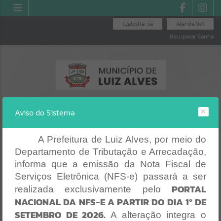
Cadastre-se
Atende.Net
Recuperar Senha
Aviso do Sistema
A Prefeitura de Luiz Alves, por meio do
Departamento de Tributação e Arrecadação,
RECIBO DE
EMISSÃO DE
CONSULTA DE
PAGAMENTO
PROTOCOLO
PROTOCOLO
informa que a emissão da Nota Fiscal de
Erro
Serviços Eletrônica (NFS-e) passará a ser
SISTEMA
PORTAL
realizada exclusivamente pelo
Gerenciamento do Sistema
NACIONAL DA NFS-E A PARTIR DO DIA 1º DE
CÓDIGO DA MENSAGEM:
EST-000040
SETEMBRO DE 2026.
Ocorreu um erro de script:
A alteração integra o