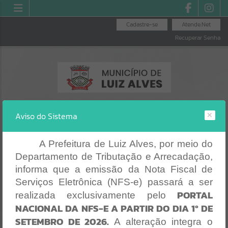
Cadastre-se
Atende.Net
Recuperar Senha
Aviso do Sistema
A Prefeitura de Luiz Alves, por meio do
Departamento de Tributação e Arrecadação,
RECIBO DE
EMISS
CONSULTA DE
EMISSÃO DE
PAGAMENTO
PROTOCOLO
PROTOCOLO
informa que a emissão da Nota Fiscal de
Erro
Serviços Eletrônica (NFS-e) passará a ser
SISTEMA
PORTAL
realizada exclusivamente pelo
Gerenciamento do Sistema
NACIONAL DA NFS-E A PARTIR DO DIA 1º DE
CÓDIGO DA MENSAGEM:
EST-000040
SETEMBRO DE 2026.
Ocorreu um erro de script:
A alteração integra o